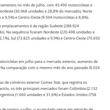
nciamentos no mês de julho, com 43.490 motocicletas e
Nordeste (30.968 unidades e 28,8% do mercado), Norte
 e 9,5%) e Centro-Oeste (9.504 motocicletas e 8,8%).
de emplacamentos é da região Sudeste (288.924
ado). Na sequência ficaram Nordeste (220.498 unidades e
2,1%), Sul (73.825 unidades e 9,9%) e Centro-Oeste (70.650
otocicletas em julho para o mercado externo, aumento de
). Na comparação com o mesmo mês do ano passado (6.026
as de comércio exterior Comex Stat, que registra os
ciclo, os três principais mercados foram Colômbia (2.132
Argentina (1.660 unidades e 31,6%) e Estados Unidos (758
de janeiro a julho, o acumulado segue em retração de