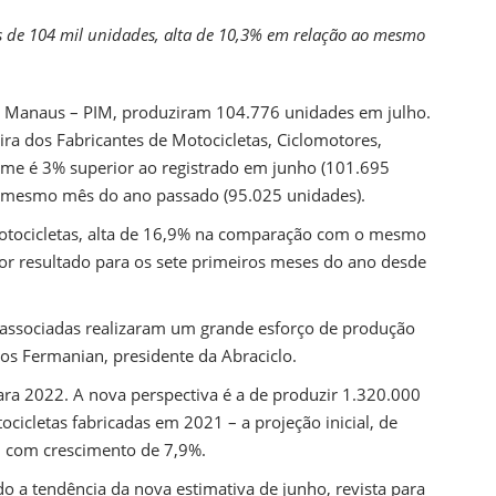
022 COM CRESCIMENTO
E 18,2%
s de 104 mil unidades, alta de 10,3% em relação ao mesmo
 de Manaus – PIM, produziram 104.776 unidades em julho.
ra dos Fabricantes de Motocicletas, Ciclomotores,
olume é 3% superior ao registrado em junho (101.695
 mesmo mês do ano passado (95.025 unidades).
tocicletas, alta de 16,9% na comparação com o mesmo
or resultado para os sete primeiros meses do ano desde
s associadas realizaram um grande esforço de produção
s Fermanian, presidente da Abraciclo.
ara 2022. A nova perspectiva é a de produzir 1.320.000
icletas fabricadas em 2021 – a projeção inicial, de
, com crescimento de 7,9%.
 a tendência da nova estimativa de junho, revista para