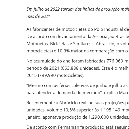
2
D
Em julho de 2022 saíram das linhas de produção mai
mês de 2021
As fabricantes de motocicletas do Polo Industrial
De acordo com levantamento da Associação Brasilei
Motonetas, Bicicletas e Similares – Abraciclo, o v
motocicletas) e 10,3% maior na comparação com o
No acumulado do ano foram fabricadas 776.069 mo
período de 2021 (663.888 unidades). Esse é o melh
2015 (799.990 motocicletas).
“Mesmo com as férias coletivas de junho e julho a
para atender a demanda do mercado”, explica Marco
Recentemente a Abraciclo revisou suas projeções p
unidades, volume 10,5% superior às 1.195.149 motoc
janeiro, apontava produção de 1.290.000 unidades
De acordo com Fermanian “a produção está seguindo