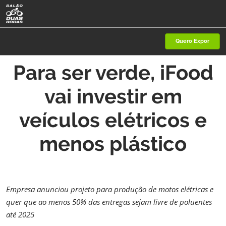
Pular
A
para
p
o
d
Quero Expor
conteúdo
n
Para ser verde, iFood
vai investir em
veículos elétricos e
menos plástico
Empresa anunciou projeto para produção de motos elétricas e
quer que ao menos 50% das entregas sejam livre de poluentes
até 2025