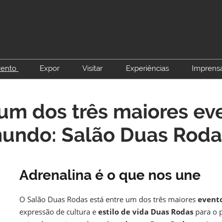
vento
Expor
Visitar
Experiências
Imprens
Sobre o Salão Duas Rodas
Faça parte do Salão Duas
Visitar
Test Ride Virtual
Blog
Rodas
 um dos três maiores ev
Ingressos
Asse
Já sou Expositor
Matchmaking
undo: Salão Duas Roda
Contato Comercial
Matchmaking
Adrenalina é o que nos une
O Salão Duas Rodas está entre um dos três maiores
event
expressão de cultura e
estilo de vida Duas Rodas
para o p