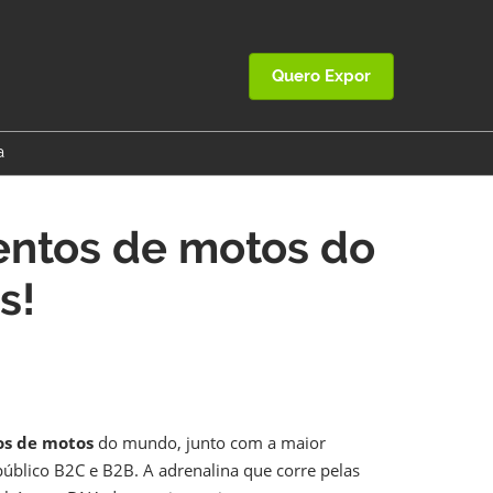
Quero Expor
a
 SDR Brasil
entos de motos do
ssoria de Imprensa
s!
os de motos
do mundo, junto com a maior
úblico B2C e B2B. A adrenalina que corre pelas