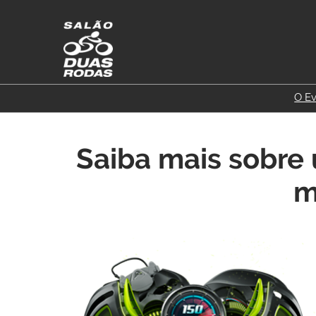
Pular
para
o
conteúdo
O E
Saiba mais sobre
m