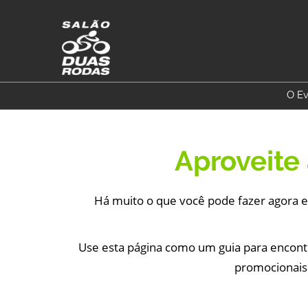
Pular
para
o
conteúdo
O E
Aproveite
Há muito o que você pode fazer agora e
Use esta página como um guia para encontra
promocionais p