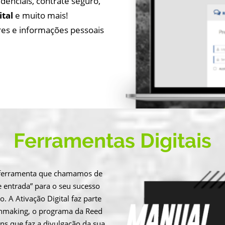
redenciais, contrate seguro,
ital
e muito mais!
res e informações pessoais
Ferramentas Digitais
a ferramenta que chamamos de
e entrada” para o seu sucesso
o. A Ativação Digital faz parte
hmaking, o programa da Reed
ons que faz a divulgação da sua