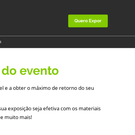
Quero Expor
a
 SDR Brasil
ssoria de Imprensa
 do evento
el e a obter o máximo de retorno do seu
sua exposição seja efetiva com os materiais
r e muito mais!