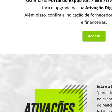
sistema do
Portal do Expositor
. Solicite c
faça o upgrade da sua
Ativação Dig
Além disso, confira a indicação de fornecedo
e financeiras.
Acesse
Esta é 
“porta d
no event
do Matc
Exhibiti