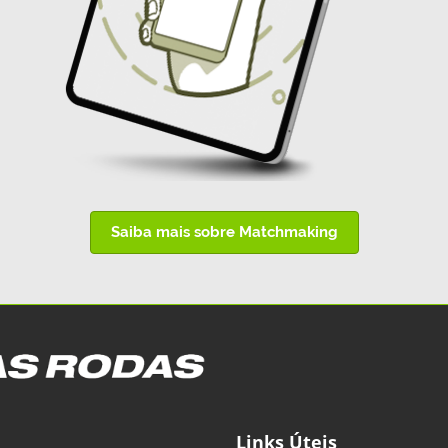
Saiba mais sobre Matchmaking
Links Úteis