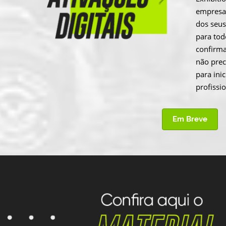
empresa
dos seus
para tod
confirma
não prec
para ini
profissio
Em Breve