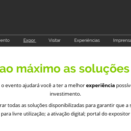
vento
Expor
Visitar
Experiências
Imprens
Sobre o Salão Duas Rodas
Faça parte do Salão Duas
Visitar
Test Ride Virtual
Blog
Rodas
Ingressos
Asse
 ao máximo as soluções
Já sou Expositor
Matchmaking
Contato Comercial
 o evento ajudará você a ter a melhor
experiência
possív
Matchmaking
investimento.
r todas as soluções disponibilizadas para garantir que a 
ara livre utilização; a ativação digital; portal do exposito